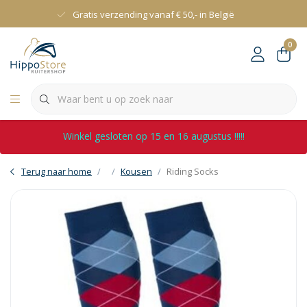
Gratis verzending vanaf € 50,- in België
0
Winkel gesloten op 15 en 16 augustus !!!!!
Terug naar home
Kousen
Riding Socks