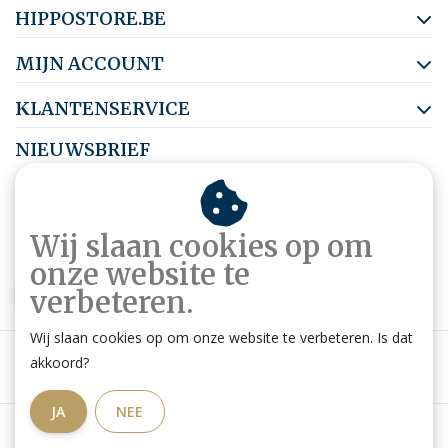
HIPPOSTORE.BE
MIJN ACCOUNT
KLANTENSERVICE
NIEUWSBRIEF
Abonneer je op onze nieuwsbrief om op de hoogte te blijven.
Wij slaan cookies op om
onze website te
ABONNEER
verbeteren.
Wij slaan cookies op om onze website te verbeteren. Is dat
akkoord?
JA
NEE
Algemene voorwaarden
|
Privacy Policy
|
RSS Feed