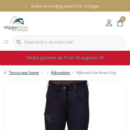
Gratis verzending vanaf € 50,- in België
0
Winkel gesloten op 15 en 16 augustus !!!!!
Terug naar home
Rijbroeken
Rijbroek Kae Knee Grip