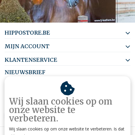
HIPPOSTORE.BE
MIJN ACCOUNT
KLANTENSERVICE
NIEUWSBRIEF
Abonneer je op onze nieuwsbrief om op de hoogte te blijven.
Wij slaan cookies op om
onze website te
ABONNEER
verbeteren.
Wij slaan cookies op om onze website te verbeteren. Is dat