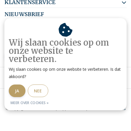
KLANTENSERVICE
NIEUWSBRIEF
Abonneer je op onze nieuwsbrief om op de hoogte te blijven.
Wij slaan cookies op om
onze website te
ABONNEER
verbeteren.
Wij slaan cookies op om onze website te verbeteren. Is dat
akkoord?
JA
NEE
Algemene voorwaarden
|
Privacy Policy
|
RSS Feed
MEER OVER COOKIES »
© Copyright 2026 - Ruitershop HippoStore.be | Website door
Omatis