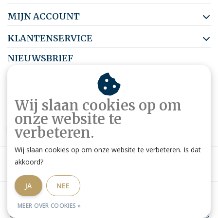
MIJN ACCOUNT
KLANTENSERVICE
NIEUWSBRIEF
Abonneer je op onze nieuwsbrief om op de hoogte te blijven.
Wij slaan cookies op om
onze website te
ABONNEER
verbeteren.
Wij slaan cookies op om onze website te verbeteren. Is dat
akkoord?
JA
NEE
Algemene voorwaarden
|
Privacy Policy
|
RSS Feed
MEER OVER COOKIES »
© Copyright 2026 - Ruitershop HippoStore.be | Website door
Omatis