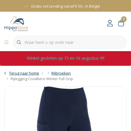
Gratis verzending vanaf € 50,- in België
0
Winkel gesloten op 15 en 16 augustus !!!!!
Terug naar home
Rijbroeken
Rijlegging Covalliero Winter Full Grip