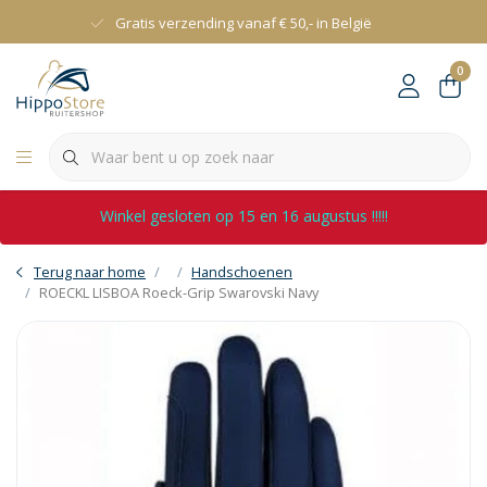
Gratis verzending vanaf € 50,- in België
0
Winkel gesloten op 15 en 16 augustus !!!!!
Terug naar home
Handschoenen
ROECKL LISBOA Roeck-Grip Swarovski Navy