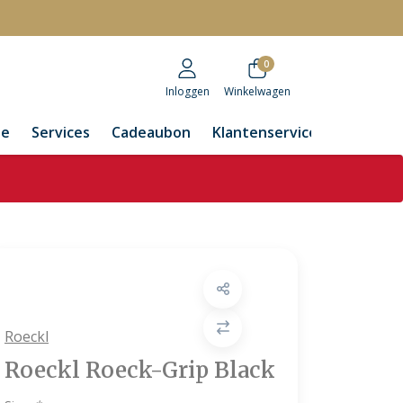
r
0
Inloggen
Winkelwagen
de
Services
Cadeaubon
Klantenservice
Roeckl
Roeckl Roeck-Grip Black