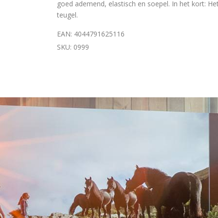
goed ademend, elastisch en soepel. In het kort: He
teugel.
EAN: 4044791625116
SKU: 0999