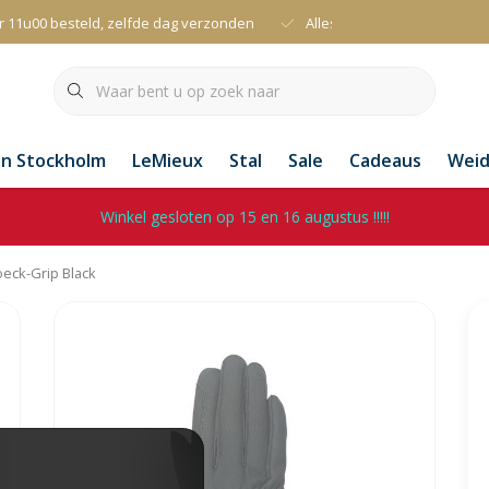
r 11u00 besteld, zelfde dag verzonden
Alles uit voorraad leverbaa
an Stockholm
LeMieux
Stal
Sale
Cadeaus
Wei
Winkel gesloten op 15 en 16 augustus !!!!!
oeck-Grip Black