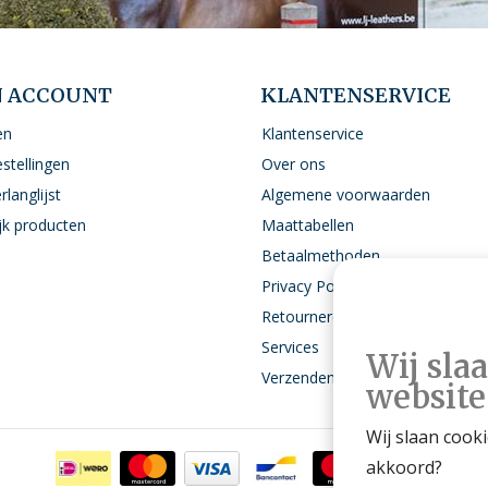
N ACCOUNT
KLANTENSERVICE
en
Klantenservice
estellingen
Over ons
rlanglijst
Algemene voorwaarden
ijk producten
Maattabellen
Betaalmethoden
Privacy Policy
Retourneren
Services
Wij sla
Verzenden
website
Wij slaan cook
akkoord?