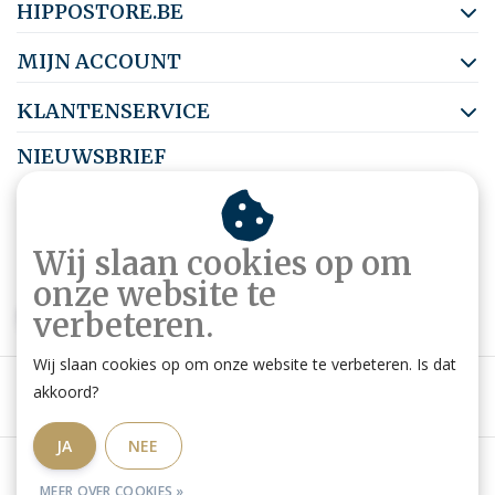
HIPPOSTORE.BE
MIJN ACCOUNT
KLANTENSERVICE
NIEUWSBRIEF
Abonneer je op onze nieuwsbrief om op de hoogte te blijven.
Wij slaan cookies op om
onze website te
ABONNEER
verbeteren.
Wij slaan cookies op om onze website te verbeteren. Is dat
akkoord?
JA
NEE
Algemene voorwaarden
|
Privacy Policy
|
RSS Feed
MEER OVER COOKIES »