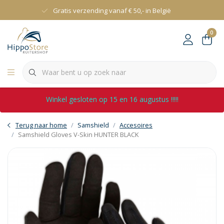
Gratis verzending vanaf € 50,- in België
0
Winkel gesloten op 15 en 16 augustus !!!!!
Terug naar home
Samshield
Accesoires
Samshield Gloves V-Skin HUNTER BLACK