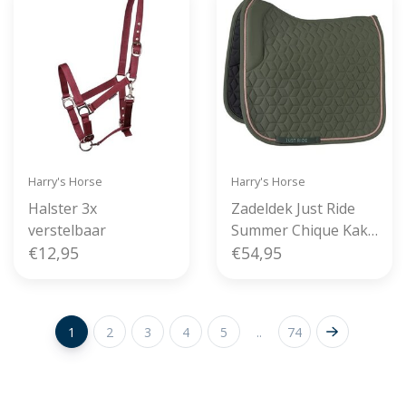
Harry's Horse
Harry's Horse
Halster 3x
Zadeldek Just Ride
verstelbaar
Summer Chique Kaki
€12,95
Full Jump
€54,95
1
2
3
4
5
..
74