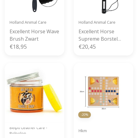
Holland Animal Care
Holland Animal Care
Excellent Horse Wave
Excellent Horse
Brush Zwart
Supreme Borstel
€18,95
Black
€20,45
-20%
Belpo Leather Care -
Hkm
Belpolon