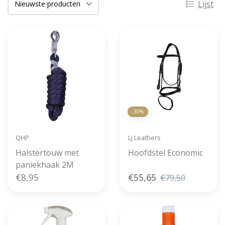
Lijst
-30%
QHP
Lj Leathers
Halstertouw met
Hoofdstel Economic
paniekhaak 2M
€8,95
€55,65
€79,50