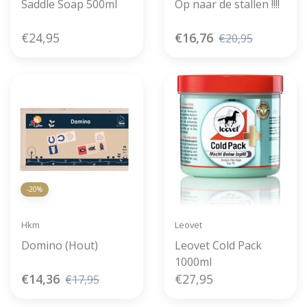
Saddle Soap 500ml
Op naar de stallen !!!!
€24,95
€16,76
€20,95
-20%
Hkm
Leovet
Domino (Hout)
Leovet Cold Pack
1000ml
€14,36
€27,95
€17,95