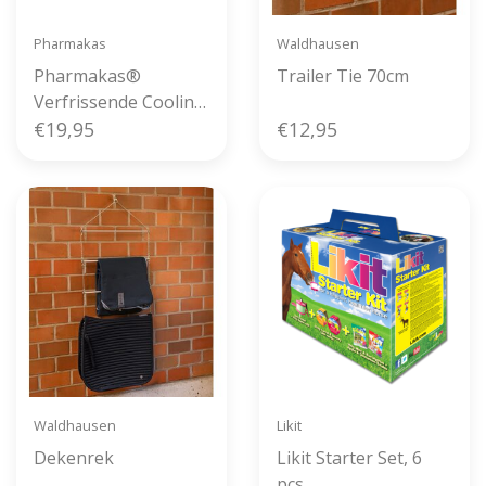
Pharmakas
Waldhausen
Pharmakas®
Trailer Tie 70cm
Verfrissende Cooling
Gel 500ml
€19,95
€12,95
Waldhausen
Likit
Dekenrek
Likit Starter Set, 6
pcs