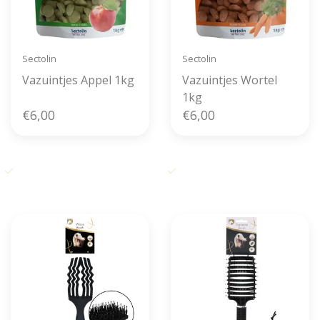
Sectolin
Sectolin
Vazuintjes Appel 1kg
Vazuintjes Wortel
1kg
€6,00
€6,00
Gratis verzending vanaf € 50,-
Voor 11u00 besteld, zelfde dag
in België
verzonden